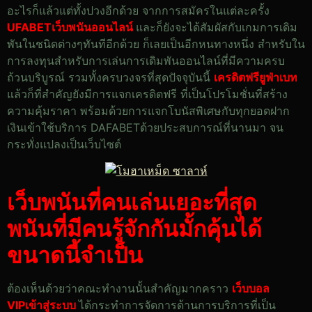
อะไรก็แล้วแต่ทั้งปวงอีกด้วย จากการสมัครในแต่ละครั้ง
UFABETเว็บพนันออนไลน์
และก็ยังจะได้สัมผัสกับเกมการเดิม
พันในชนิดต่างๆทันทีอีกด้วย ก็เลยเป็นอีกหนทางหนึ่ง สำหรับใน
การลงทุนสำหรับการเล่นการเดิมพันออนไลน์ที่มีความครบ
ถ้วนบริบูรณ์ รวมทั้งครบวงจรที่สุดปัจจุบันนี้
เครดิตฟรียูฟ่าเบท
แล้วก็ที่สำคัญยังมีการแจกเครดิตฟรี ที่เป็นโปรโมชั่นที่สร้าง
ความคุ้มราคา พร้อมด้วยการแจกโบนัสพิเศษกับทุกยอดฝาก
เงินเข้าใช้บริการ DAFABETด้วยประสบการณ์ที่นานมา จน
กระทั่งแปลงเป็นเว็บไซต์
เว็บพนันที่คนเล่นเยอะที่สุด
พนันที่มีคนรู้จักกันมั้กคุ้นได้
ขนาดนี้จำเป็น
ต้องเห็นด้วยว่าคณะทำงานนั้นสำคัญมากคราว
เว็บบอล
VIPเข้าสู่ระบบ
ได้กระทำการจัดการด้านการบริการที่เป็น