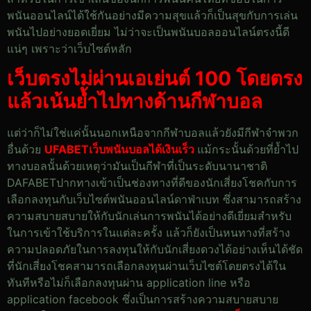
พนันออนไลน์ได้ใช้กันอย่างมีความสุขแล้วก็เป็นสุขกับการเล่น
พนันไปอย่างยอดเยี่ยม ไม่ว่าจะเป็นพนันบอลออนไลน์ตรงนี้ดี
แน่ๆ เพราะว่าเว็บไซต์หลัก
เว็บตรงไม่ผ่านเอเย่นต์ 100 โดยตรง
แล้วเน้นย้ำไปทางด้านกีฬาบอล
แต่ว่าก็ไม่ใช่แค่นั้นนอกเหนือจากกีฬาบอลแล้วยังมีกีฬาจำพวก
อื่นด้วย
UFABETเว็บพนันบอลได้เงินเร็ว
แม้กระนั้นด้วยที่ย้ำไป
ทางบอลนั้นด้วยเหตุว่ามันเป็นกีฬาที่เป็นระดับนานาชาติ
DAFABETปากทางเข้าเป็นช่องทางที่ดีของนักเสี่ยงโชคกับการ
เลือกลงทุนกับเว็บไซต์พนันออนไลน์ดาฟ่าเบท ซึ่งสามารถสร้าง
ความสบายสบายให้กับนักเล่นการพนันได้อย่างดีเยี่ยมสำหรับ
ในการเข้าใช้บริการในแต่ละครั้ง แล้วก็ยังเป็นหนทางที่สร้าง
ความปลอดภัยในการลงทุนให้กับนักเสี่ยงดวงได้อย่างเห็นได้ชัด
ที่นักเสี่ยงโชคสามารถเลือกลงทุนผ่านเว็บไซต์โดยตรงได้ใน
ทันทีหรือไม่ก็เลือกลงทุนผ่าน application line หรือ
application facebook ซึ่งเป็นการสร้างความสบายสบาย