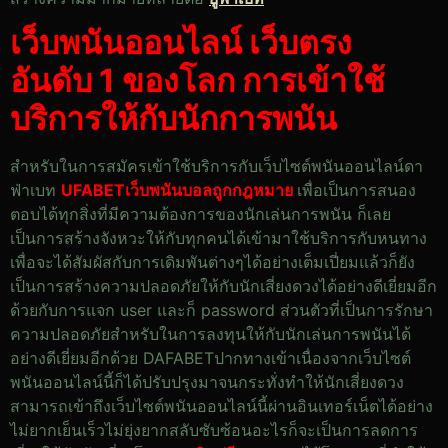
เว็บพนันออนไลน์ เว็บตรง
อันดับ 1 ของโลก การเข้าใช้
บริการให้กับนักการพนัน
สำหรับในการสมัครเข้าใช้บริการกับเว็บไซต์พนันออนไลน์ดา
ฟ่าเบท
UFABETเว็บพนันบอลถูกกฎหมาย
เพื่อเป็นการสนอง
ตอบได้ทุกสิ่งที่มีความต้องการของนักเล่นการพนัน ก็เลย
เป็นการสร้างจังหวะให้กับทุกคนได้เข้ามาใช้บริการกับหนทาง
เพื่อจะได้สัมผัสกับการเดิมพันต่างๆได้อย่างเต็มเปี่ยมแล้วก็ยัง
เป็นการสร้างความปลอดภัยให้กับนักเสี่ยงดวงได้อย่างดีเยี่ยมอีก
ด้วยกับการแจก user และก็ password ส่วนตัวที่เป็นการรักษา
ความปลอดภัยสำหรับในการลงทุนให้กับนักเล่นการพนันได้
อย่างดีเยี่ยมอีกด้วย DAFABETปากทางเข้าเนื่องจากเว็บไซต์
พนันออนไลน์นี้ก็ได้ปรับปรุงมาจนกระทั่งทำให้นักเสี่ยงดวง
สามารถเข้าถึงเว็บไซต์พนันออนไลน์นี้ผ่านอินเทอร์เน็ตได้อย่าง
ไม่ยากเย็นเร็วไม่ยุ่งยากสลับซับซ้อนอะไรก็จะเป็นการลดการ