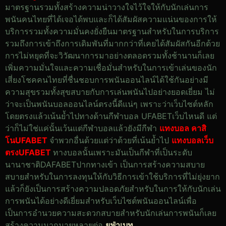
มาตรฐานรวมทั้งสร้างความน่าวางใจไว้ใจให้กับนักเล่นการ
พนันคนไทยที่ได้เจอได้พบและก็ได้สัมผัสความแน่นของการให้
บริการรวมทั้งความมั่นคงยั่งยืนมาตรฐานสำหรับในการบริการ
รวมถึงการเข้าถึงการเดิมพันที่มากกว่าที่เคยได้สัมผัสกันอีกด้วย
การไม่หยุดที่จะวิวัฒนาการมาอย่างตลอดรวมทั้งช้านานก็เลย
เพิ่มความมั่นใจและความเชื่อมั่นสำหรับในการเข้าเล่นของนัก
เสี่ยงโชคคนไทยที่ชื่นชอบการพนันออนไลน์ได้ใช้กันอย่างมี
ความสุขรวมทั้งสุขสบายกับการเล่นพนันไปอย่างยอดเยี่ยม ไม่
ว่าจะเป็นพนันบอลออนไลน์ตรงนี้ดีแน่ๆ เพราะว่าเว็บไซต์หลัก
โดยตรงแล้วเน้นย้ำไปทางด้านกีฬาบอล UFABETเว็บไหนดี แต่
ว่าก็ไม่ใช่แค่นั้นเว้นแต่กีฬาบอลแล้วยังมีกีฬา
แทงบอล คาสิ
โนUFABET
จำพวกอื่นด้วยแต่ว่าด้วยที่เน้นย้ำไป
แทงบอลเว็บ
ตรงUFABET
ทางบอลนั้นเพราะมันเป็นกีฬาที่เป็นระดับ
นานาชาติDAFABETปากทางเข้า เป็นการสร้างความสบาย
สบายสำหรับในการลงทุนให้กับวิธีการเข้าใช้บริการที่ไม่ยุ่งยาก
แล้วก็ยังเป็นการสร้างความปลอดภัยสำหรับในการให้กับนักเล่น
การพนันได้อย่างดีเยี่ยมสำหรับเว็บไซต์พนันออนไลน์เพื่อ
เป็นการอำนวยความสะดวกสบายสำหรับนักเล่นการพนันก็เลย
สร้างความมากมายหลายต่อ
ยูฟ่าเบท