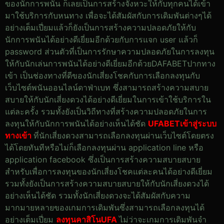
ของนักการพนัน ก็เลยเป็นการสร้างจังหวะให้กับทุกคนได้เข้า
มาใช้บริการกับหนทาง เพื่อจะได้สัมผัสกับการเดิมพันต่างๆได้
อย่างเต็มเปี่ยมแล้วก็ยังเป็นการสร้างความปลอดภัยให้กับ
นักการพนันได้อย่างดีเยี่ยมอีกด้วยกับการแจก user แล้วก็
password ส่วนตัวที่เป็นการรักษาความปลอดภัยในการลงทุน
ให้กับนักเล่นการพนันได้อย่างดีเยี่ยมอีกด้วยDAFABETปากทาง
เข้า เป็นช่องทางที่ดีของนักเสี่ยงโชคกับการเลือกลงทุนกับ
เว็บไซต์พนันออนไลน์ดาฟ่าเบท ซึ่งสามารถสร้างความสบาย
สบายให้กับนักเสี่ยงดวงได้อย่างดีเยี่ยมในการเข้าใช้บริการใน
แต่ละครั้ง รวมทั้งยังเป็นวิถีทางที่สร้างความปลอดภัยในการ
ลงทุนให้กับนักการพนันได้อย่างเห็นได้ชัด
UFABETเข้าสู่ระบบ
ทางเข้า
ที่นักเสี่ยงดวงสามารถเลือกลงทุนผ่านเว็บไซต์โดยตรง
ได้โดยทันทีหรือไม่ก็เลือกลงทุนผ่าน application line หรือ
application facebook ซึ่งเป็นการสร้างความสบายสบาย
สำหรับเพื่อการลงทุนของนักเสี่ยงโชคแต่ละคนได้อย่างดีเยี่ยม
รวมทั้งยังเป็นการสร้างความสบายสบายให้กับนักเสี่ยงดวงได้
อย่างเห็นได้ชัด รวมทั้งนักเสี่ยงดวงจะได้สัมผัสกับความ
มากมายหลายของเกมการเดิมพันซึ่งสามารถเลือกลงทุนได้
อย่างเต็มเปี่ยม
ลงทุนคาสิโนUFA
ไม่ว่าจะเกมการเดิมพันจำ