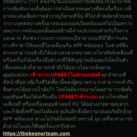
ปัจจัยเพราะว่าว่า คนจำนวนไม่น้อยที่กำลังพึงพอใจในเว็บไซต์
การเดิมพันรวมทั้งต้องการหาเงินจากหนทางที่ตรงนี้หรือบางที
อาจจะเล่นเพื่อความสำราญก็ตามทีนั้น ที่ไม่กล้าสมัครด้วยเหตุ
ว่าบางบุคคลบางครั้งอาจจะมองบอลเป็นพนันบอลไม่เป็นเพราะ
เหตุว่าการพนันบอลนั้นค่อยข้างมีส่วนประกอบสำหรับในการ
แทงมาก ดังเช่นว่าแบบการแทงจะมีสามาแบบที่มีวิธีการเล่น
การตีราคาให้บอลที่ไม่เหมือนกัน APP พนันบอล ในช่วงที่สิ่ง
ต่างๆสามารถเข้าถึงได้อย่างสะดวกสบายผ่านโทรศัพท์เคลื่อนที่
หรือเครื่องไม้เครื่องมือต่างๆที่ใช้สัญญาณอินเตอร์เน็ตเป็นตัว
เชื่อมต่อแล้วก็สามารถเข้าถึงได้อย่างไม่ยากเย็นผ่าน
application
เข้าระบบ UFABETไม่ผ่านเอเย่นต์
ทุกจำพวกที่
มีหน้าที่อย่างยิ่งในชีวิตเดี๋ยวนี้ของผู้คน เพราะว่าสามารถเข้าถึง
สิ่งต่างๆได้อย่างเร็วฉับไว โดยไม่ต้องรอนานโดยสามารถจัดตั้ง
แอปกับเครื่องไม้เครื่องมือ
UFABETเข้าระบบ
อย่างโทรศัพท์
เคลื่อนที่ หรือเครื่องคอมพิวเตอร์ PC ได้อย่างง่ายดายสะดวก
และก็จัดตั้งฟรีโดยไม่ต้องจ่ายเงินอีกทั้งมีความปลอดภัยอีกด้วย
APP พนันบอล ทางเว็บไซต์ก็เลยสร้างสรรค์ อุบายที่จะสามารถ
ยั่วยวนใจและก็ดึงดูดใจแก่กรุ๊ปพวก
https://thekeenerteam.com