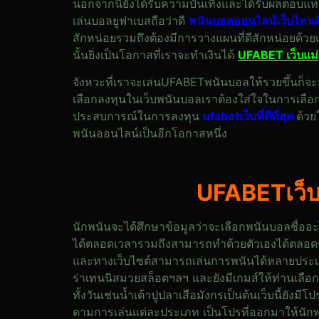
นอกจากนี้ยังได้รับความบันเทิงและได้รับผลตอบแทน
เล่นบอลยูฟาเบสถือว่าดี
พนันบอลออนไลน์เว็บไหนด
สักหน่อยรวมถึงต้องมีการวางแผนที่ดีสักหน่อยด้วย
นั้นยิ่งเป็นโอกาสที่เราจะทำเงินได้
UFABET เว็บแม่
จังหวะที่เราจะเล่นUFABETพนันบอลให้รวยขึ้นก็จะม
เลือกลงทุนในเว็บพนันบอลเราต้องใส่ใจในการเลือกเ
ประสบการณ์ในการลงทุน
ufabetเว็บที่ดีที่สุด
ด้วย
พนันออนไลน์เป็นอีกโอกาสหนึ่ง
UFABETเว็บพ
นักพนันจะได้ศึกษาข้อมูลว่าจะเลือกพนันบอลชื่ออะไ
ได้ตลอดเวลารวมถึงสามารถทำด้วยตัวเองได้ตลอด
และทางเว็บไซต์สามารถเล่นการพนันได้หลายประเภทไ
ร่าเทนนิสมวยสล็อตฯลฯ และยังมีเกมส์ให้ท่านเลือ
ทั้งวันเช่นน้ำเต้าปูปลาเสือมังกรเป็นต้นเว็บนี้ยั
ตามการเล่นแต่ละประเภท เป็นโปรที่ออกมาให้นักพนัน