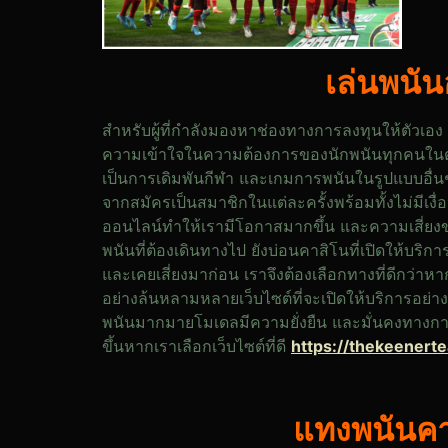
เล่นพนั
สำหรับผู้ที่กำลังมองหาช่องทางการลงทุนให้ตัวเ
ความเข้าใจในความต้องการของนักพนันทุกคนในตอนน
เป็นการเดิมพันกีฬา และเกมการพนันในรูปแบบอื่นๆ
จากสมัครเป็นสมาชิกในแต่ละครั้งพร้อมทั้งไม่มีเ
ออนไลน์ทำให้เรามีโอกาสมากขึ้น และความเสี่ยงข
พนันที่ต้องเดินทางไป ยังบ่อนคาสิโนที่เปิดให้บริกา
และเคยเสี่ยงมาก่อน เราจึงต้องเลือกทางที่ดีกว่าห
อย่างล้นหลามหลายเว็บไซต์ที่จะเปิดให้บริการอย่างเ
พนันมากมายโมเดลมีความยั่งยืน และมั่นคงทางการเ
ขึ้นหากเราเลือกเว็บไซต์ที่ดี
https://thekeener
แทงพนันคา