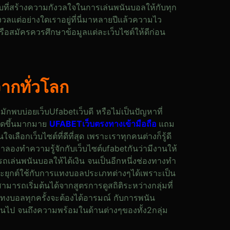
เว็บที่สร้างความกังวลใจในการเล่นพนันบอลให้กับทุก
ังวลแต่อย่างใดเราอยู่ที่นี่มาหลายปีแล้วความไว
รือสมัครควรศึกษาข้อมูลแต่ละเว็บไซต์ให้ดีก่อน
จากทั่วโลก
มักพบบ่อยเว็บUfabetเว็บดี หรือไม่เป็นปัญหาที่
กิดขึ้นมากมาย
UFABETเว็บตรงทางเข้ามือถือ
แถม
เลือกเว็บไซต์ที่ดีที่สุด เพราะเราทุกคนต่างก็รู้ดี
จะมาลองทำความรู้จักกับเว็บไซต์ufabetกันว่ามีงานให้
ารถเล่นพนันบอลให้ได้เงิน จนเป็นอีกหนึ่งช่องทางทำ
ยุกต์ใช้กับการแทงบอลประเภทต่างๆได้เพราะเป็น
มารถเริ่มต้นได้จากสูตรการดูสถิติระหว่างกลุ่มที่
งบอลทุกครั้งจะต้องได้อารมณ์ กับการพนัน
กันไป จนถึงความพร้อมในด้านต่างๆของทั้ง2กลุ่ม