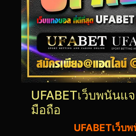
UFABETเว็บพนันแจก
มือถือ
UFABETเว็บพน