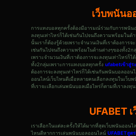
เว็บพนันอ
การแทงบอลทุกครั้งต้องมีอารมณ์ร่วมกับการพนันอ
ลงทุนเท่าไหร่ก็ได้เช่นกันไปจนถึงความพร้อมในด้
นั้นเราก็ต้องรู้ด้วยเพราะจำนวนเงินที่เราต้องการจะล
เช่นกันไปจนถึงความพร้อมในด้านต่างๆของทั้ง2กลุ
เพราะจำนวนเงินที่เราต้องการจะลงทุนเท่าไหร่ก็ได
ทั้ง2กลุ่มเพราะการแทงบอลทุกครั้ง
ufabetเข้าสู่
ต้องการจะลงทุนเท่าไหร่ก็ได้เช่นกันพนันบอลออนไ
ออนไลน์เว็บไหนดีเมื่อหลายคนเลือกลงทุนในเว็บพน
ที่เราจะเลือกเล่นพนันบอลเมื่อไหร่ก็ตามที่เราลงทุนมั
UFABET เว
เราเลือกในแต่ละครั้งให้ได้มากที่สุดเว็บพนันออนไล
ไหนดีหากการเล่นพนันบอลออนไลน์
UFABETสูตร