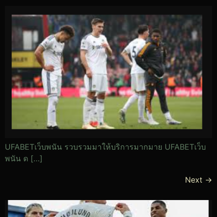
UFABETเว็บพนัน รวบรวมมาให้บริการมากมาย UFABETเว็บ
พนัน ด […]
Next
→