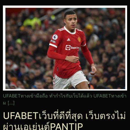
UFABETทางเข้ามือถือ ทำกำไรกับเว็บได้แล้ว UFABETทางเข้า
ม […]
UFABETเว็บที่ดีที่สุด เว็บตรงไม่
ผ่านเอเย่นต์PANTIP