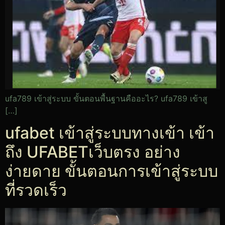
ufa789 เข้าสู่ระบบ ขั้นตอนพื้นฐานคืออะไร? ufa789 เข้าสู
[…]
ufabet เข้าสู่ระบบทางเข้า เข้า
ถึง UFABETเว็บตรง อย่าง
ง่ายดาย ขั้นตอนการเข้าสู่ระบบ
ที่รวดเร็ว