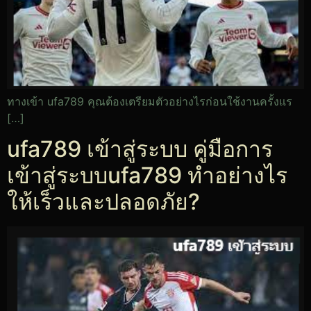
ทางเข้า ufa789 คุณต้องเตรียมตัวอย่างไรก่อนใช้งานครั้งแร
[…]
ufa789 เข้าสู่ระบบ คู่มือการ
เข้าสู่ระบบufa789 ทำอย่างไร
ให้เร็วและปลอดภัย?