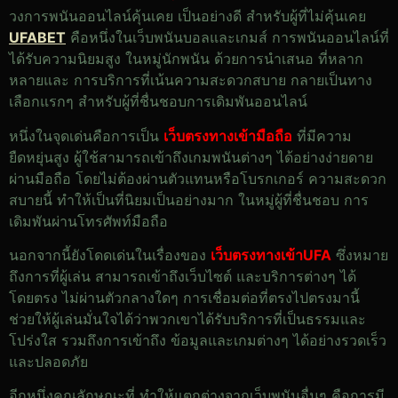
วงการพนันออนไลน์คุ้นเคย เป็นอย่างดี สำหรับผู้ที่ไม่คุ้นเคย
UFABET
คือหนึ่งในเว็บพนันบอลและเกมส์ การพนันออนไลน์ที่
ได้รับความนิยมสูง ในหมู่นักพนัน ด้วยการนำเสนอ ที่หลาก
หลายและ การบริการที่เน้นความสะดวกสบาย กลายเป็นทาง
เลือกแรกๆ สำหรับผู้ที่ชื่นชอบการเดิมพันออนไลน์
หนึ่งในจุดเด่นคือการเป็น
เว็บตรงทางเข้ามือถือ
ที่มีความ
ยืดหยุ่นสูง ผู้ใช้สามารถเข้าถึงเกมพนันต่างๆ ได้อย่างง่ายดาย
ผ่านมือถือ โดยไม่ต้องผ่านตัวแทนหรือโบรกเกอร์ ความสะดวก
สบายนี้ ทำให้เป็นที่นิยมเป็นอย่างมาก ในหมู่ผู้ที่ชื่นชอบ การ
เดิมพันผ่านโทรศัพท์มือถือ
นอกจากนี้ยังโดดเด่นในเรื่องของ
เว็บตรงทางเข้าUFA
ซึ่งหมาย
ถึงการที่ผู้เล่น สามารถเข้าถึงเว็บไซต์ และบริการต่างๆ ได้
โดยตรง ไม่ผ่านตัวกลางใดๆ การเชื่อมต่อที่ตรงไปตรงมานี้
ช่วยให้ผู้เล่นมั่นใจได้ว่าพวกเขาได้รับบริการที่เป็นธรรมและ
โปร่งใส รวมถึงการเข้าถึง ข้อมูลและเกมต่างๆ ได้อย่างรวดเร็ว
และปลอดภัย
อีกหนึ่งคุณลักษณะที่ ทำให้แตกต่างจากเว็บพนันอื่นๆ คือการมี