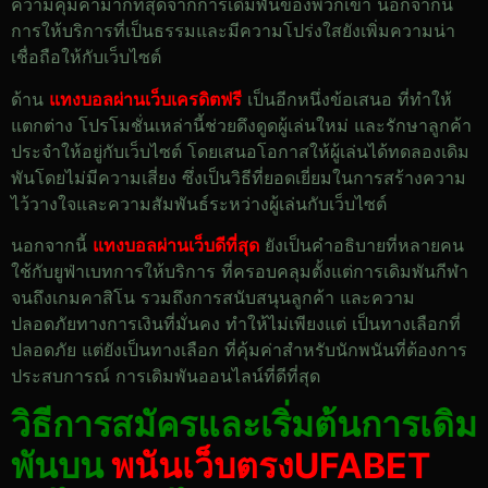
ความคุ้มค่ามากที่สุดจากการเดิมพันของพวกเขา นอกจากนี้
การให้บริการที่เป็นธรรมและมีความโปร่งใสยังเพิ่มความน่า
เชื่อถือให้กับเว็บไซต์
ด้าน
แทงบอลผ่านเว็บเครดิตฟรี
เป็นอีกหนึ่งข้อเสนอ ที่ทำให้
แตกต่าง โปรโมชั่นเหล่านี้ช่วยดึงดูดผู้เล่นใหม่ และรักษาลูกค้า
ประจำให้อยู่กับเว็บไซต์ โดยเสนอโอกาสให้ผู้เล่นได้ทดลองเดิม
พันโดยไม่มีความเสี่ยง ซึ่งเป็นวิธีที่ยอดเยี่ยมในการสร้างความ
ไว้วางใจและความสัมพันธ์ระหว่างผู้เล่นกับเว็บไซต์
นอกจากนี้
แทงบอลผ่านเว็บดีที่สุด
ยังเป็นคำอธิบายที่หลายคน
ใช้กับยูฟ่าเบทการให้บริการ ที่ครอบคลุมตั้งแต่การเดิมพันกีฬา
จนถึงเกมคาสิโน รวมถึงการสนับสนุนลูกค้า และความ
ปลอดภัยทางการเงินที่มั่นคง ทำให้ไม่เพียงแต่ เป็นทางเลือกที่
ปลอดภัย แต่ยังเป็นทางเลือก ที่คุ้มค่าสำหรับนักพนันที่ต้องการ
ประสบการณ์ การเดิมพันออนไลน์ที่ดีที่สุด
วิธีการสมัครและเริ่มต้นการเดิม
พันบน
พนันเว็บตรงUFABET