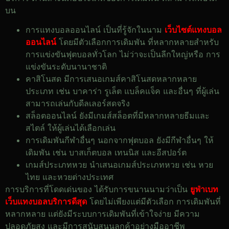
บน
การแทงบอลออนไลน์ เป็นที่รู้จักในนาม
เว็บไซต์แทงบอล
ออนไลน์
โดยมีตัวเลือกการเดิมพัน ที่หลากหลายสำหรับ
การแข่งขันฟุตบอลทั่วโลก ไม่ว่าจะเป็นลีกใหญ่หรือ การ
แข่งขันระดับนานาชาติ
คาสิโนสด มีการเสนอเกมส์คาสิโนสดหลากหลาย
ประเภท เช่น บาคาร่า รูเล็ต แบล็คแจ็ค และอื่นๆ ที่ผู้เล่น
สามารถเล่นกับดีลเลอร์สดจริง
สล็อตออนไลน์ ยังมีเกมส์สล็อตที่มีหลากหลายธีมและ
สไตล์ ให้ผู้เล่นได้เลือกเล่น
การเดิมพันกีฬาอื่นๆ นอกจากฟุตบอล ยังมีกีฬาอื่นๆ ให้
เดิมพัน เช่น บาสเก็ตบอล เทนนิส และอีสปอร์ต
เกมส์ประเภทหวย นำเสนอเกมส์ประเภทหวย เช่น หวย
ไทย และหวยต่างประเทศ
การบริการที่โดดเด่นของ ได้รับการขนานนามว่าเป็น
ยูฟ่าเบท
เว็บแทงบอลบริการดีสุด
โดยไม่เพียงแต่มีตัวเลือก การเดิมพันที่
หลากหลาย แต่ยังมีระบบการเดิมพันที่เข้าใจง่าย มีความ
ปลอดภัยสูง และมีการสนับสนุนลูกค้าอย่างมืออาชีพ