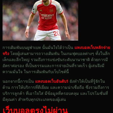
การเดิมพันบนยูฟ่าเบท นั้นมั่นใจได้ว่าเป็น
แทงบอลเว็บหลักจ่าย
จริง
โดยผู้เล่นสามารถวางเดิมพัน ในเกมฟุตบอลต่างๆ ทั้งในลีก
เล็กและลีกใหญ่ รวมถึงการแข่งขันระดับนานาชาติ ด้วยการมี
อัตราต่อรอง ที่เป็นธรรมและการจ่ายเงินที่รวดเร็ว ผู้เล่นจึงมี
ความมั่นใจ ในการเดิมพันกับเว็บไซต์นี้
นอกจากนี้การเป็น
แทงบอลเว็บอันดับ1
ยังทำให้เป็นที่รู้จักใน
ด้าน การให้บริการที่ดีเยี่ยม และความน่าเชื่อถือ ซึ่งรวมถึงการ
บริการลูกค้า ที่เอาใจใส่ มีข้อมูลที่ครอบคลุม และโปรโมชั่นที่
มีคุณค่า สำหรับทุกประเภทของผู้เล่น
เว็บบอลตรงไม่ผ่าน