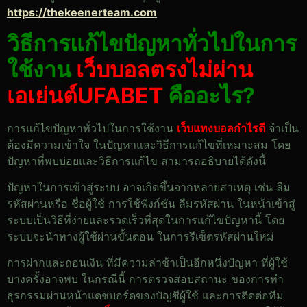
https://thekeenerteam.com
วิธีการแก้ไขปัญหาทั่วไปในการ
ใช้งาน
เว็บบอลตรงไม่ผ่าน
เอเย่นต์UFABET
คืออะไร?
การแก้ไขปัญหาทั่วไปในการใช้งาน
เว็บแทงบอลกำไรดี
จำเป็น
ต้องมีความเข้าใจ ในปัญหาและวิธีการแก้ไขที่เหมาะสม โดย
ปัญหาที่พบบ่อยและวิธีการแก้ไข สามารถอธิบายได้ดังนี้
ปัญหาในการเข้าสู่ระบบ อาจเกิดขึ้นจากหลายสาเหตุ เช่น ลืม
รหัสผ่านหรือ ชื่อผู้ใช้ การใช้ฟังก์ชัน ลืมรหัสผ่าน ในหน้าเข้าสู่
ระบบเป็นวิธีที่ง่ายและรวดเร็วที่สุดในการแก้ไขปัญหานี้ โดย
ระบบจะนำทางผู้ใช้ผ่านขั้นตอน ในการรีเซ็ตรหัสผ่านใหม่
การฝากและถอนเงิน ที่มีความล่าช้าเป็นอีกหนึ่งปัญหา ที่ผู้ใช้
บางครั้งอาจพบ ในกรณีนี้ การตรวจสอบสถานะ ของการทำ
ธุรกรรมผ่านหน้าแดชบอร์ดของบัญชีผู้ใช้ และการติดต่อทีม